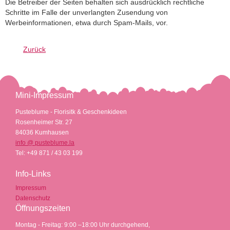
Die Betreiber der Seiten behalten sich ausdrücklich rechtliche
Schritte im Falle der unverlangten Zusendung von
Werbeinformationen, etwa durch Spam-Mails, vor.
Zurück
Mini-Impressum
Pusteblume - Florisitk & Geschenkideen
Rosenheimer Str. 27
84036 Kumhausen
info @ pusteblume.la
Tel: +49
871 / 43 03 199
Info-Links
Impressum
Datenschutz
Öffnungszeiten
Montag - Freitag: 9:00 –18:00 Uhr durchgehend,