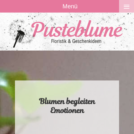
≡
Menü
Blumen begleiten
Emotionen