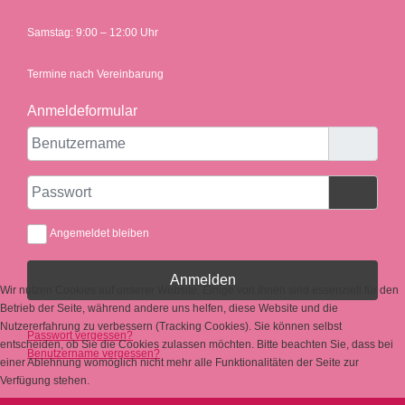
Samstag: 9:00 – 12:00 Uhr
Termine nach Vereinbarung
Anmeldeformular
Benutzername
Passwort
Passwor
Angemeldet bleiben
Anmelden
Wir nutzen Cookies auf unserer Website. Einige von ihnen sind essenziell für den
Betrieb der Seite, während andere uns helfen, diese Website und die
Nutzererfahrung zu verbessern (Tracking Cookies). Sie können selbst
Passwort vergessen?
entscheiden, ob Sie die Cookies zulassen möchten. Bitte beachten Sie, dass bei
Benutzername vergessen?
einer Ablehnung womöglich nicht mehr alle Funktionalitäten der Seite zur
Verfügung stehen.